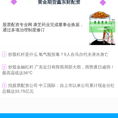
宗交易成交价格2.46元，相对当日收盘价折价11.51%
黄金期货鑫东财配资
炒股怎样融资 宋城演艺：IP衍生品的开发是项长期工程
黄金期货鑫东财配资
2026-05-25
股票配资专业网 康芝药业完成董事会换届，
证券之星消息，宋城演艺(300144)05月29日在投资者关系平台上答复
通过多项治理制度修订
投资者关心的问题。 投资者提问：公司的老景区营收
易配资股票 华鑫证券：给予卫宁健康买入评级
期货鑫东财配资
2026-05-28
​炒股杠杆是什么 氧气瓶投毒？5人在马尔代夫潜水身亡
1
华鑫证券有限责任公司胡博新,任春阳,俞家宁近期对卫宁健康进行研究
并发布了研究报告《公司动态研究报告：医疗智能化进程持续推
​炒股金融杠杆 广东近日有阵雨局部大雨，雨势逐日减弱！
2
最高温或达36℃
关于股票配资的知识 千年古刹边的硝烟：泰柬领土争端再升级，
专家分析偶然与必然
​找股票配资公司 中工国际：自上市以来公司累计现金分红
3
创业板鑫东财配资
2026-06-12
总额达33.75亿元
关于股票配资的知识 7月26日清晨，泰国与柬埔寨边境持续三日的紧
张对峙再次升级。泰国军方称，柬埔寨军人率先向泰方士兵开火
怎么做好配资 2026北京车展：限时补贴价6.58万元起 新款MG4