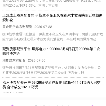
截至2026年5月22日收盘，重百集团(600729)报收于19.29元，较上
周的20.0元下跌3.55%。本周，重百集
正规线上股票配资网 伊斯兰革命卫队在霍尔木兹海峡附近拦截两
艘油轮
黄金期货鑫东财配资
2026-07-22
据伊朗学生通讯社报道，伊斯兰革命卫队在声明中称，两艘试图经“危
险”的南部航线通过霍尔木兹海峡的油轮周二早些时候因爆炸而起
配资股票配资平台 煜邦电力：2026年8月6日召开2026年第二次
临时股东会
期货鑫东财配资
2026-07-30
证券日报网讯7月21日配资股票配资平台，煜邦电力发布公告称，公
司将于2026年8月6日召开2026年第二次临时股东会，股
福州股票配资开户 5月29日安通控股现1笔折价11.51%的大宗交
易 合计成交192.08万元
期货鑫东财配资
2026-05-25
证券之星消息，5月29日安通控股发生大宗交易，交易数据如下： 大