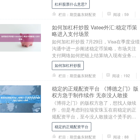
提问时表示，公司严格按照证监会及交易
杠杆股票什么意思?
所....
栏目：期货鑫东财配资
阅读：59
如何加杠杆炒股 Vatee外汇:稳定币策
略进入支付场景
如何加杠杆炒股 7月29日，Visa在季度业绩
沟通中进一步阐述稳定币策略，市场关注
支付网络如何把链上结算纳入现有业务。
稳定币从交易工具走向支付场景，Vatee
如何加杠杆炒股
外....
栏目：期货鑫东财配资
阅读：192
稳定的正规配资平台 《博德之门》版
权方急于制作续作 无奈没人敢接
《博得之门》的版权方急了，想找人做续
作，但是考虑到拉瑞安珠玉在前稳定的正
规配资平台，至今没人敢接这个烫手的山
芋。前生软的制作人倒给了个建议——“借
稳定的正规配资平台
腹生子”：找拉....
栏目：期货鑫东财配资
阅读：88