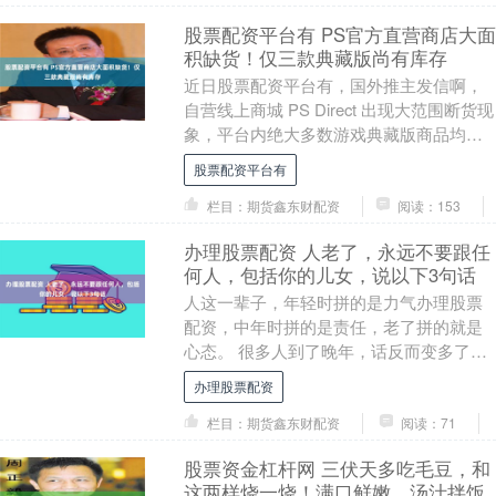
股票配资平台有 PS官方直营商店大面
积缺货！仅三款典藏版尚有库存
近日股票配资平台有，国外推主发信啊，
自营线上商城 PS Direct 出现大范围断货现
象，平台内绝大多数游戏典藏版商品均标
注缺货状态，目前仅有《漫威金刚狼》
股票配资平台有
《羊....
栏目：期货鑫东财配资
阅读：153
办理股票配资 人老了，永远不要跟任
何人，包括你的儿女，说以下3句话
人这一辈子，年轻时拼的是力气办理股票
配资，中年时拼的是责任，老了拼的就是
心态。 很多人到了晚年，话反而变多了。
不是因为爱唠叨，是因为心里装了太多
办理股票配资
事。 子女忙，....
栏目：期货鑫东财配资
阅读：71
股票资金杠杆网 三伏天多吃毛豆，和
这两样烧一烧！满口鲜嫩，汤汁拌饭