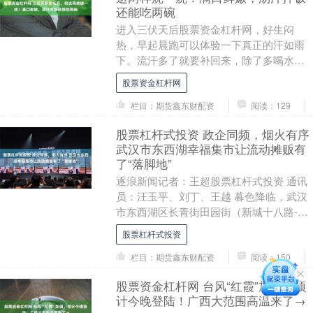
还能吃两碗
进入三伏天后股票资金杠杆网，好生闷
热，早起晨跑可以体验一下真正的汗如雨
下。流汗多了就要补回来，除了多喝水还
要多吃一些含钾的食物，比如夏季的毛豆
股票资金杠杆网
就很不错。 夏季随....
栏目：期货鑫东财配资
阅读：129
股票杠杆式投资 政企同频，烟火有序
武汉市东西湖幸福集市让流动摊贩有
了“落脚地”
逐浪新闻记者：王超股票杠杆式投资 通讯
员：汪玉平、刘丁、王越 暮色降临，武汉
市东西湖区长青街田园街（新城十八路-新
城十九路段）彩色集装箱次第亮起暖灯，
股票杠杆式投资
美食香气伴....
栏目：期货鑫东财配资
阅读：150
股票资金杠杆网 台风“红霞”加强，预
计今晚登陆！广西大范围高温来了→