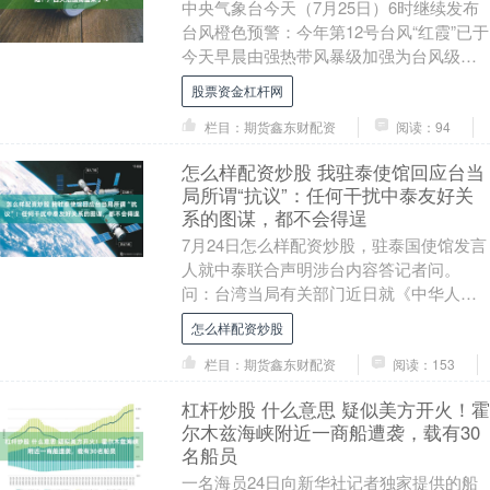
中央气象台今天（7月25日）6时继续发布
台风橙色预警：今年第12号台风“红霞”已于
今天早晨由强热带风暴级加强为台风级股
票资金杠杆网，早晨5点钟其中心位于广东
股票资金杠杆网
汕尾....
栏目：期货鑫东财配资
阅读：94
怎么样配资炒股 我驻泰使馆回应台当
局所谓“抗议”：任何干扰中泰友好关
系的图谋，都不会得逞
7月24日怎么样配资炒股，驻泰国使馆发言
人就中泰联合声明涉台内容答记者问。
问：台湾当局有关部门近日就《中华人民
共和国政府和泰王国政府关于面向繁荣中
怎么样配资炒股
泰命运共同体....
栏目：期货鑫东财配资
阅读：153
杠杆炒股 什么意思 疑似美方开火！霍
尔木兹海峡附近一商船遭袭，载有30
名船员
一名海员24日向新华社记者独家提供的船