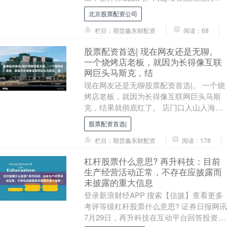
阿姨，前方拉着一条横幅。照片由多益网
北京股票配资公司
络官方微....
栏目：期货鑫东财配资
阅读：68
股票配资首选| 现在网友还是无聊。
一个烧烤店老板，就因为长得像互联
网巨头马斯克，结
现在网友还是无聊股票配资首选|。 一个烧
烤店老板，就因为长得像互联网巨头马斯
克，结果就彻底红了。 店门口人山人海，
全是网红，过来拍照打卡和直播的。 而这
股票配资首选|
老板也是....
栏目：期货鑫东财配资
阅读：178
杠杆股票什么意思? 再升科技：目前
生产经营活动正常，不存在应披露而
未披露的重大信息
登录新浪财经APP 搜索【信披】查看更多
考评等级杠杆股票什么意思? 证券日报网讯
7月29日，再升科技在互动平台回答投资者